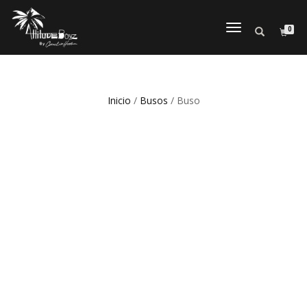
0
CAMBIAR
NAVEGACI
Inicio
/
Busos
/ Buso