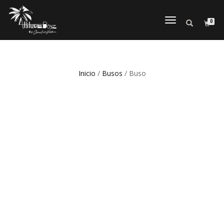
0
CAMBIAR
NAVEGACI
Inicio
/
Busos
/ Buso