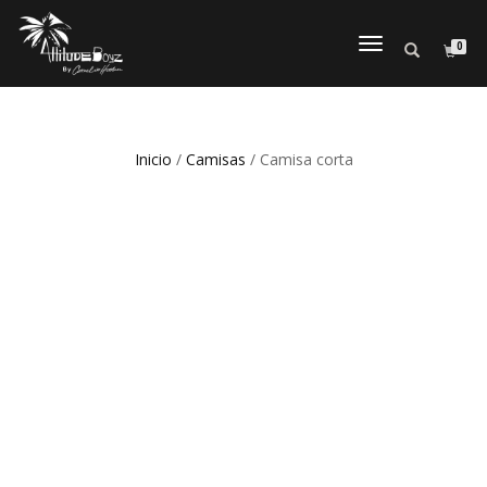
0
CAMBIAR
NAVEGACI
Inicio
/
Camisas
/ Camisa corta