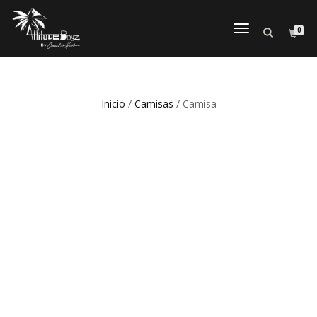
0
CAMBIAR
NAVEGACI
Inicio
/
Camisas
/ Camisa