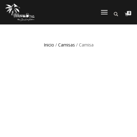
0
CAMBIAR
NAVEGACI
Inicio
/
Camisas
/ Camisa