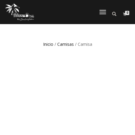
0
CAMBIAR
NAVEGACI
Inicio
/
Camisas
/ Camisa